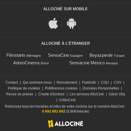
ALLOCINÉ SUR MOBILE
ALLOCINÉ À L'ÉTRANGER
Filmstarts
SensaCine
Beyazperde
Allemagne
Espagne
Turquie
AdoroCinema
Sensacine México
Brésil
Mexique
Contact
|
Qui sommes-nous
|
Recrutement
|
Publicité
|
CGU
|
CGV
|
Politique de cookies
|
Préférences cookies
|
Données Personnelles
|
Revue de presse
|
Charte d'écriture
|
Les services AlloCiné
|
Gérer Utiq
|
©AlloCiné
Retrouvez tous les horaires et infos de votre cinéma sur le numéro AlloCiné :
0 892 892 892
(0,90€/minute)