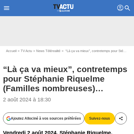
profil
menu
search
Accueil
TV Actu
News Télérealité
“Là ça va mieux”, contretemps pour Stéphanie Riquelme (Familles nombreuses)…
“Là ça va mieux”, contretemps
pour Stéphanie Riquelme
(Familles nombreuses)…
2 août 2024 à 18:30
Capture d'écran Familles nombreuses : la vie en XXL / TF1
Ajoutez Allociné à vos sources préférées
Suivez-nous
Partag
Vendredi 2 août 2024, Stéphanie Riquelme,