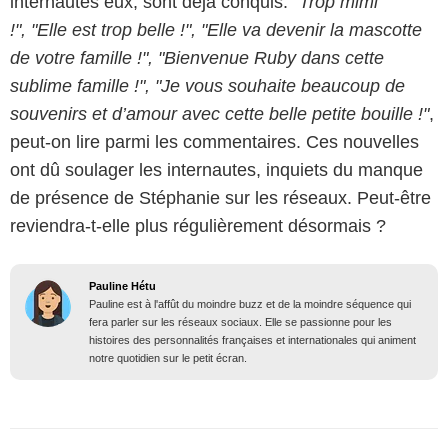
internautes eux, sont déjà conquis.
"Trop mimi
!", "Elle est trop belle !", "Elle va devenir la mascotte
de votre famille !", "Bienvenue Ruby dans cette
sublime famille !", "Je vous souhaite beaucoup de
souvenirs et d’amour avec cette belle petite bouille !"
,
peut-on lire parmi les commentaires. Ces nouvelles
ont dû soulager les internautes, inquiets du manque
de présence de Stéphanie sur les réseaux. Peut-être
reviendra-t-elle plus régulièrement désormais ?
Pauline Hétu
Pauline est à l'affût du moindre buzz et de la moindre séquence qui
fera parler sur les réseaux sociaux. Elle se passionne pour les
histoires des personnalités françaises et internationales qui animent
notre quotidien sur le petit écran.