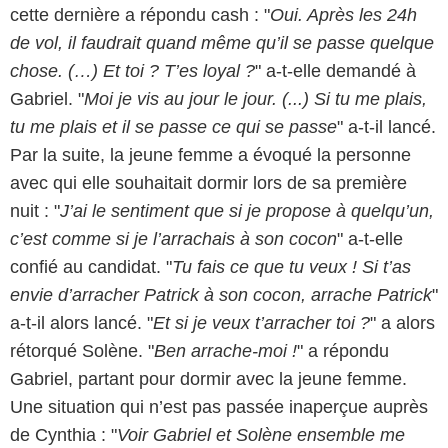
cette dernière a répondu cash : "
Oui. Après les 24h
de vol, il faudrait quand même qu’il se passe quelque
chose. (…) Et toi ? T’es loyal ?
" a-t-elle demandé à
Gabriel. "
Moi je vis au jour le jour. (...) Si tu me plais,
tu me plais et il se passe ce qui se passe
" a-t-il lancé.
Par la suite, la jeune femme a évoqué la personne
avec qui elle souhaitait dormir lors de sa première
nuit : "
J’ai le sentiment que si je propose à quelqu’un,
c’est comme si je l’arrachais à son cocon
" a-t-elle
confié au candidat. "
Tu fais ce que tu veux ! Si t’as
envie d’arracher Patrick à son cocon, arrache Patrick
"
a-t-il alors lancé. "
Et si je veux t’arracher toi ?
" a alors
rétorqué Solène. "
Ben arrache-moi !
" a répondu
Gabriel, partant pour dormir avec la jeune femme.
Une situation qui n’est pas passée inaperçue auprès
de Cynthia : "
Voir Gabriel et Solène ensemble me