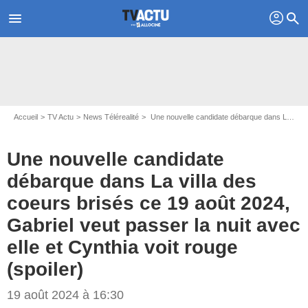
profil
menu
search
Accueil
TV Actu
News Télérealité
Une nouvelle candidate débarque dans La villa des coeurs brisés ce 19 août 2024, Gabriel veut passer la nuit avec elle et Cynthia voit rouge (spoiler)
Une nouvelle candidate
débarque dans La villa des
coeurs brisés ce 19 août 2024,
Gabriel veut passer la nuit avec
elle et Cynthia voit rouge
(spoiler)
19 août 2024 à 16:30
Capture d'écran La villa des coeurs brisés / TFX