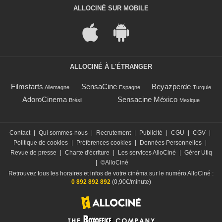
ALLOCINÉ SUR MOBILE
ALLOCINÉ À L'ÉTRANGER
Filmstarts
SensaCine
Beyazperde
Allemagne
Espagne
Turquie
AdoroCinema
Sensacine México
Brésil
Mexique
Contact
|
Qui sommes-nous
|
Recrutement
|
Publicité
|
CGU
|
CGV
|
Politique de cookies
|
Préférences cookies
|
Données Personnelles
|
Revue de presse
|
Charte d'écriture
|
Les services AlloCiné
|
Gérer Utiq
|
©AlloCiné
Retrouvez tous les horaires et infos de votre cinéma sur le numéro AlloCiné :
0 892 892 892
(0,90€/minute)