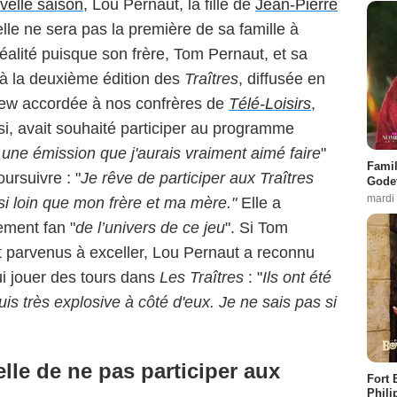
velle saison
, Lou Pernaut, la fille de
Jean-Pierre
 elle ne sera pas la première de sa famille à
réalité puisque son frère, Tom Pernaut, et sa
 à la deuxième édition des
Traîtres
, diffusée en
view accordée à nos confrères de
Télé-Loisirs
,
si, avait souhaité participer au programme
 une émission que j'aurais vraiment aimé faire
"
Famil
ursuivre : "
Je rêve de participer aux Traîtres
Godet
mardi
ussi loin que mon frère et ma mère."
Elle a
ement fan "
de l’univers de ce jeu
". Si Tom
 parvenus à exceller, Lou Pernaut a reconnu
i jouer des tours dans
Les Traîtres
: "
Ils ont été
is très explosive à côté d'eux. Je ne sais pas si
elle de ne pas participer aux
Fort 
Phili