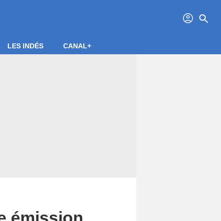
profil
search
LES INDÉS
CANAL+
te émission