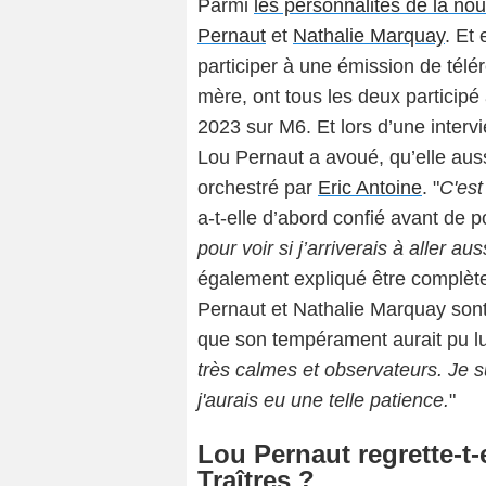
Parmi
les personnalités de la nou
Pernaut
et
Nathalie Marquay
. Et
participer à une émission de télé
mère, ont tous les deux participé
2023 sur M6. Et lors d’une inter
Lou Pernaut a avoué, qu’elle aus
orchestré par
Eric Antoine
. "
C'est
a-t-elle d’abord confié avant de po
pour voir si j’arriverais à aller a
également expliqué
être complèt
Pernaut et Nathalie Marquay sont
que son tempérament aurait pu lu
très calmes et observateurs. Je su
j'aurais eu une telle patience.
"
Lou Pernaut regrette-t-
Traîtres ?