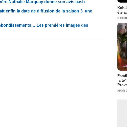
mère Nathalie Marquay donne son avis cash
Koh-L
ît enfin la date de diffusion de la saison 3, une
été a
mercr
 rebondissements… Les premières images des
Fami
faite
Prove
jeudi 