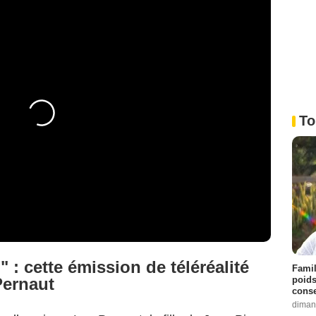
To
 : cette émission de téléréalité
Famil
poids
Pernaut
conse
diman