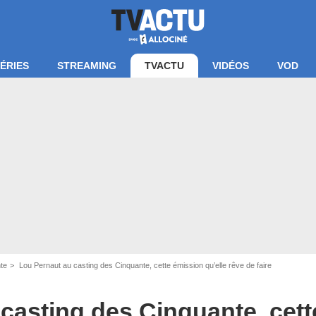
ÉRIES
STREAMING
TVACTU
VIDÉOS
VOD
te
Lou Pernaut au casting des Cinquante, cette émission qu’elle rêve de faire
Instagram Lou Pernaut
casting des Cinquante, cet