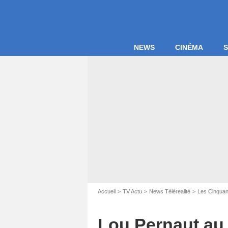
NEWS
CINÉMA
S
Accueil
TV Actu
News Télérealité
Les Cinquan
Lou Pernaut au 