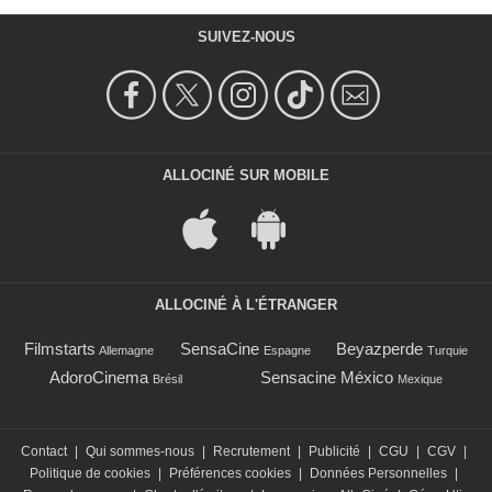
SUIVEZ-NOUS
ALLOCINÉ SUR MOBILE
ALLOCINÉ À L'ÉTRANGER
Filmstarts
SensaCine
Beyazperde
Allemagne
Espagne
Turquie
AdoroCinema
Sensacine México
Brésil
Mexique
Contact
|
Qui sommes-nous
|
Recrutement
|
Publicité
|
CGU
|
CGV
|
Politique de cookies
|
Préférences cookies
|
Données Personnelles
|