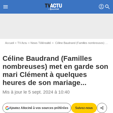
profil
menu
search
Accueil
TV Actu
News Télérealité
Céline Baudrand (Familles nombreuses) met en garde son mari Clément à quelques heures de son mariage...
Céline Baudrand (Familles
nombreuses) met en garde son
mari Clément à quelques
heures de son mariage...
Capture d'écran Familles nombreuses / TF1
Mis à jour le 5 sept. 2024 à 10:40
Ajoutez Allociné à vos sources préférées
Suivez-nous
Partag