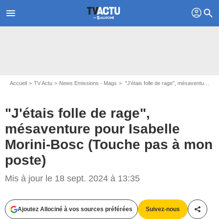
profil
menu
search
Accueil
TV Actu
News Emissions - Mags
"J'étais folle de rage", mésaventure pour Isabelle Morini-Bosc (Touche pas à mon poste)
"J'étais folle de rage",
mésaventure pour Isabelle
Morini-Bosc (Touche pas à mon
poste)
Mis à jour le 18 sept. 2024 à 13:35
Capture d'écran C8
Ajoutez Allociné à vos sources préférées
Suivez-nous
Partag