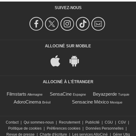
SUIVEZ-NOUS
ALLOCINÉ SUR MOBILE
ALLOCINÉ À L'ÉTRANGER
Filmstarts
SensaCine
Beyazperde
Allemagne
Espagne
Turquie
AdoroCinema
Sensacine México
Brésil
Mexique
Contact
|
Qui sommes-nous
|
Recrutement
|
Publicité
|
CGU
|
CGV
|
Politique de cookies
|
Préférences cookies
|
Données Personnelles
|
Revue de presse
|
Charte d'écriture
|
Les services AlloCiné
|
Gérer Utiq