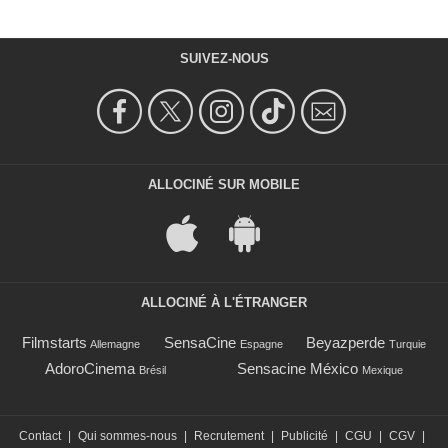
SUIVEZ-NOUS
ALLOCINÉ SUR MOBILE
ALLOCINÉ À L'ÉTRANGER
Filmstarts
SensaCine
Beyazperde
Allemagne
Espagne
Turquie
AdoroCinema
Sensacine México
Brésil
Mexique
Contact
|
Qui sommes-nous
|
Recrutement
|
Publicité
|
CGU
|
CGV
|