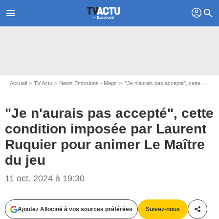
profil
menu
search
Accueil
TV Actu
News Emissions - Mags
"Je n'aurais pas accepté", cette condition imposée par Laurent Ruquier pour animer Le Maître du jeu
"Je n'aurais pas accepté", cette
condition imposée par Laurent
Ruquier pour animer Le Maître
du jeu
@ LAURENT VU / TF1
11 oct. 2024 à 19:30
Ajoutez Allociné à vos sources préférées
Suivez-nous
Partag