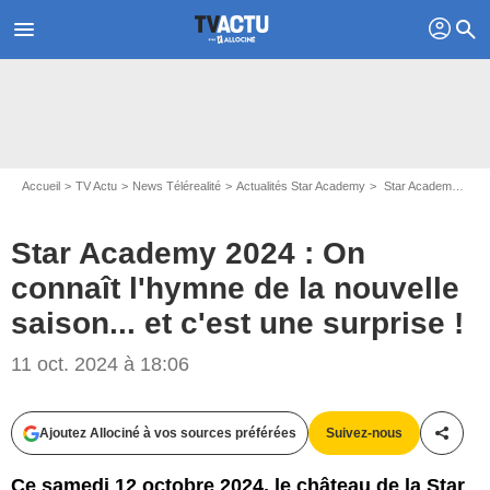
profil
menu
search
Accueil
TV Actu
News Télérealité
Actualités Star Academy
Star Academy 2024 : On connaît l'hymne de la nouvelle saison... et c'est une surprise !
Star Academy 2024 : On
connaît l'hymne de la nouvelle
PHOTO TF1 / GRAPHISME: GARY MERIENNE / TF1
saison... et c'est une surprise !
11 oct. 2024 à 18:06
Ajoutez Allociné à vos sources préférées
Suivez-nous
Partag
Ce samedi 12 octobre 2024, le château de la Star