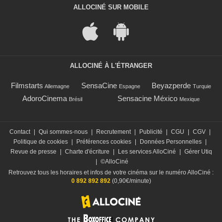
ALLOCINÉ SUR MOBILE
ALLOCINÉ À L'ÉTRANGER
Filmstarts
SensaCine
Beyazperde
Allemagne
Espagne
Turquie
AdoroCinema
Sensacine México
Brésil
Mexique
Contact
|
Qui sommes-nous
|
Recrutement
|
Publicité
|
CGU
|
CGV
|
Politique de cookies
|
Préférences cookies
|
Données Personnelles
|
Revue de presse
|
Charte d'écriture
|
Les services AlloCiné
|
Gérer Utiq
|
©AlloCiné
Retrouvez tous les horaires et infos de votre cinéma sur le numéro AlloCiné :
0 892 892 892
(0,90€/minute)