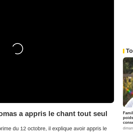
To
mas a appris le chant tout seul
Famil
poids
conse
prime du 12 octobre, il explique avoir appris le
diman