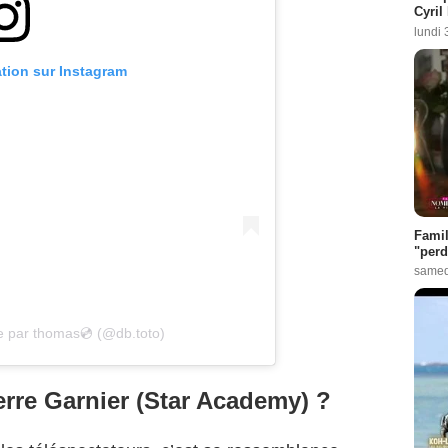
Cyril
lundi 
ation sur Instagram
Famil
"perd
samed
e par thomas💿 (@db.toto)
erre Garnier (Star Academy) ?