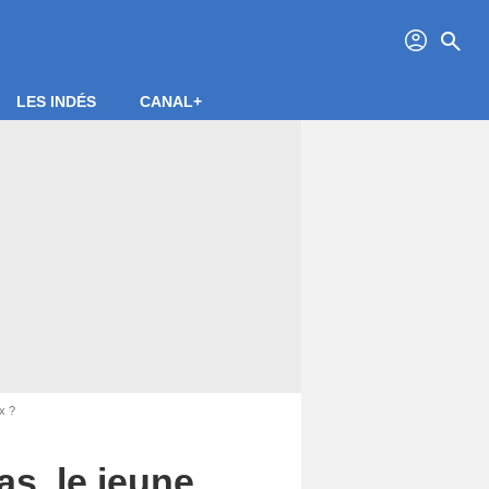
profil
search
LES INDÉS
CANAL+
x ?
as, le jeune