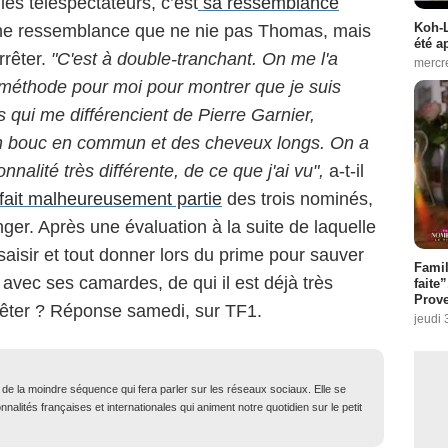
les téléspectateurs, c’est
sa ressemblance
Koh-L
e ressemblance que ne nie pas Thomas, mais
été a
rrêter.
"C'est à double-tranchant. On me l'a
mercr
e méthode pour moi pour montrer que je suis
s qui me différencient de Pierre Garnier,
 un bouc en commun et des cheveux longs. On a
nnalité très différente, de ce que j'ai vu",
a-t-il
ait malheureusement partie
des trois nominés,
ger. Après une évaluation à la suite de laquelle
ssaisir et tout donner lors du prime pour sauver
Fami
 avec ses camardes, de qui il est déjà très
faite
Prove
rrêter ? Réponse samedi, sur TF1.
jeudi 
t de la moindre séquence qui fera parler sur les réseaux sociaux. Elle se
nalités françaises et internationales qui animent notre quotidien sur le petit