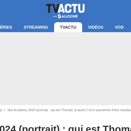
ÉRIES
STREAMING
TVACTU
VIDÉOS
VOD
e d'écran Star Academy - TF1
my
Star Academy 2024 (portrait) : qui est Thomas, le jeune Corse passionné d’arts martiau
24 (portrait) : qui est Thom