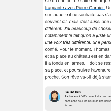
Ce qu’ont tout de suite remarqué 
frappante avec Pierre Garnier.
Un
sur laquelle il ne souhaite pas s’a
souvent dit, mais c'est aussi un
différent. J'ai beaucoup de chose
notamment le fait qu'on a juste
une voix très différente, une perso
confié. Pour le moment,
Thomas f
et sa place au château est en dan
il a fondu en larmes, il doit se re
sa place, et poursuivre l’aventure
proche. Son rêve va-t-il déjà s’a
Pauline Hétu
Pauline est à l'affût du moindre buzz e
passionne pour les histoires des person
écran.