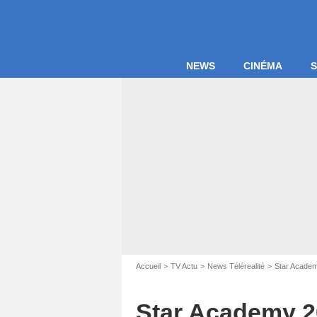
NEWS
CINÉMA
S
Captur
Accueil
TV Actu
News Télérealité
Star Acade
Star Academy 20