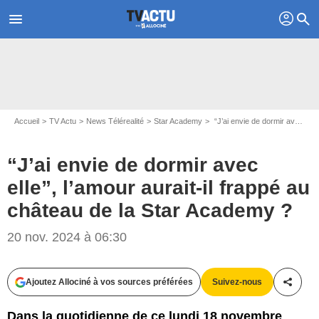
profil
menu
search
Accueil
TV Actu
News Télérealité
Star Academy
“J’ai envie de dormir avec elle”, l’amour aurait-il frappé au château de la Star Academy ?
“J’ai envie de dormir avec
elle”, l’amour aurait-il frappé au
château de la Star Academy ?
Capture d'écran Star Academy / TF1
20 nov. 2024 à 06:30
Ajoutez Allociné à vos sources préférées
Suivez-nous
Partag
Dans la quotidienne de ce lundi 18 novembre