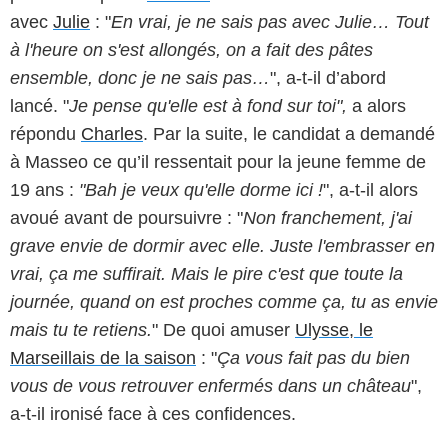
avec
Julie
: "
En vrai, je ne sais pas avec Julie… Tout
à l'heure on s'est allongés, on a fait des pâtes
ensemble, donc je ne sais pas…
", a-t-il d’abord
lancé. "
Je pense qu'elle est à fond sur toi",
a alors
répondu
Charles
. Par la suite, le candidat a demandé
à Masseo ce qu’il ressentait pour la jeune femme de
19 ans :
"Bah je veux qu'elle dorme ici !
", a-t-il alors
avoué avant de poursuivre : "
Non franchement, j'ai
grave envie de dormir avec elle. Juste l'embrasser en
vrai, ça me suffirait. Mais le pire c'est que toute la
journée, quand on est proches comme ça, tu as envie
mais tu te retiens.
" De quoi amuser
Ulysse, le
Marseillais de la saison
: "
Ça vous fait pas du bien
vous de vous retrouver enfermés dans un château
",
a-t-il ironisé face à ces confidences.