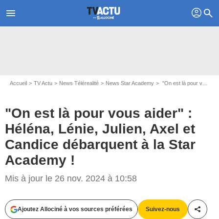
profil
menu
search
Accueil
TV Actu
News Télérealité
News Star Academy
"On est là pour vous aider" : Héléna, Lénie, Julien, Axel et Candice débarquent à la Star Academy !
"On est là pour vous aider" :
Héléna, Lénie, Julien, Axel et
Candice débarquent à la Star
Academy !
Capture d'écran Star Academy / TF1+
Mis à jour le 26 nov. 2024 à 10:58
Ajoutez Allociné à vos sources préférées
Suivez-nous
Partag