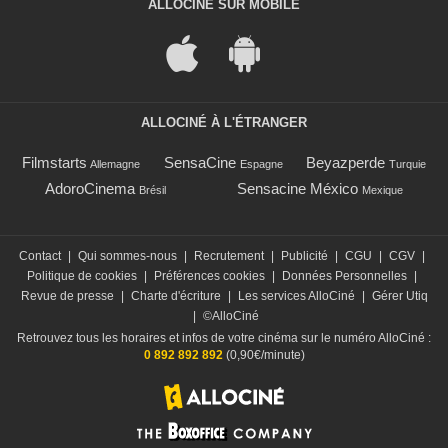
ALLOCINÉ SUR MOBILE
ALLOCINÉ À L'ÉTRANGER
Filmstarts
SensaCine
Beyazperde
Allemagne
Espagne
Turquie
AdoroCinema
Sensacine México
Brésil
Mexique
Contact
|
Qui sommes-nous
|
Recrutement
|
Publicité
|
CGU
|
CGV
|
Politique de cookies
|
Préférences cookies
|
Données Personnelles
|
Revue de presse
|
Charte d'écriture
|
Les services AlloCiné
|
Gérer Utiq
|
©AlloCiné
Retrouvez tous les horaires et infos de votre cinéma sur le numéro AlloCiné :
0 892 892 892
(0,90€/minute)