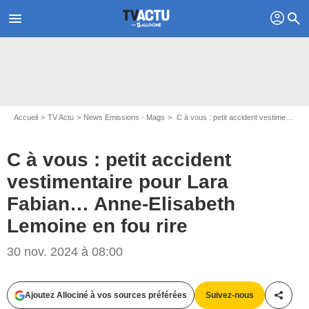
profil
menu
search
Accueil
TV Actu
News Emissions - Mags
C à vous : petit accident vestimentaire pour Lara Fabian… Anne-Elisabeth Lemoine en fou rire
C à vous : petit accident
vestimentaire pour Lara
Fabian… Anne-Elisabeth
Lemoine en fou rire
30 nov. 2024 à 08:00
Capture d'écran C à vous / France 5
Ajoutez Allociné à vos sources préférées
Suivez-nous
Partag