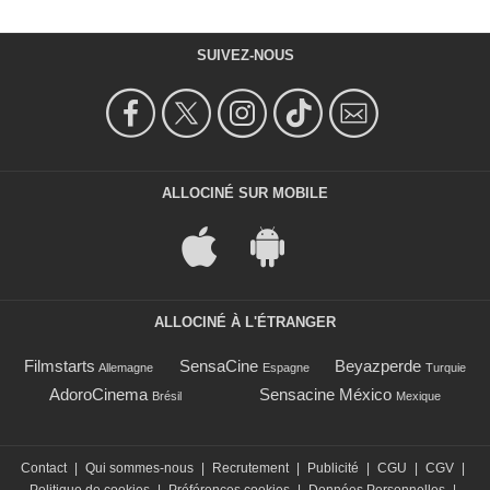
SUIVEZ-NOUS
ALLOCINÉ SUR MOBILE
ALLOCINÉ À L'ÉTRANGER
Filmstarts
SensaCine
Beyazperde
Allemagne
Espagne
Turquie
AdoroCinema
Sensacine México
Brésil
Mexique
Contact
|
Qui sommes-nous
|
Recrutement
|
Publicité
|
CGU
|
CGV
|
Politique de cookies
|
Préférences cookies
|
Données Personnelles
|