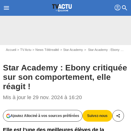
profil
menu
search
Accueil
TV Actu
News Télérealité
Star Academy
Star Academy : Ebony critiquée sur son comportement, elle réagit !
Star Academy : Ebony critiquée
sur son comportement, elle
réagit !
Mis à jour le 29 nov. 2024 à 16:20
Capture d'écran Star Academy / TF1
Ajoutez Allociné à vos sources préférées
Suivez-nous
Partag
Elle est l’une des meilleures élèves de la