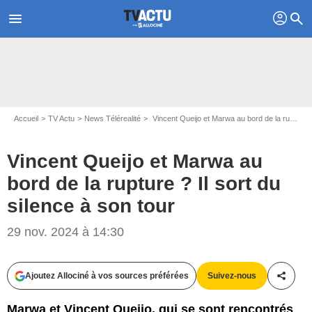
profil
menu
search
Accueil
TV Actu
News Télérealité
Vincent Queijo et Marwa au bord de la rupture ? Il sort du silence à son tour
Vincent Queijo et Marwa au
bord de la rupture ? Il sort du
silence à son tour
29 nov. 2024 à 14:30
Capture d'écran La villa des coeurs brisés / TFX
Ajoutez Allociné à vos sources préférées
Suivez-nous
Partag
Marwa et Vincent Queijo, qui se sont rencontrés