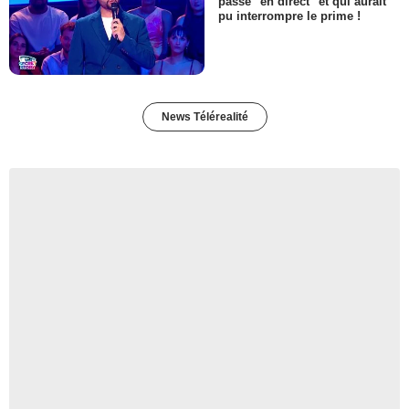
passé "en direct" et qui aurait
pu interrompre le prime !
News Télérealité