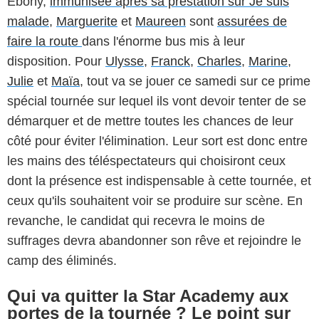
Ebony,
immunisée après sa prestation sur Je suis
malade
,
Marguerite
et
Maureen
sont
assurées de
faire la route
dans l'énorme bus mis à leur
disposition. Pour
Ulysse
,
Franck
,
Charles
,
Marine
,
Julie
et
Maïa
, tout va se jouer ce samedi sur ce prime
spécial tournée sur lequel ils vont devoir tenter de se
démarquer et de mettre toutes les chances de leur
côté pour éviter l'élimination. Leur sort est donc entre
les mains des téléspectateurs qui choisiront ceux
dont la présence est indispensable à cette tournée, et
ceux qu'ils souhaitent voir se produire sur scène. En
revanche, le candidat qui recevra le moins de
suffrages devra abandonner son rêve et rejoindre le
camp des éliminés.
Qui va quitter la Star Academy aux
portes de la tournée ? Le point sur