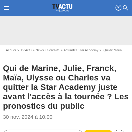
profil
menu
search
Accueil
TV Actu
News Télérealité
Actualités Star Academy
Qui de Marine, Julie, Franck, Maïa, Ulysse ou Charles va quitter la Star Academy juste avant l’accès à la tournée ? Les pronostics du public
Qui de Marine, Julie, Franck,
Maïa, Ulysse ou Charles va
quitter la Star Academy juste
avant l’accès à la tournée ? Les
pronostics du public
30 nov. 2024 à 10:00
Capture d'écran Star Academy / TF1