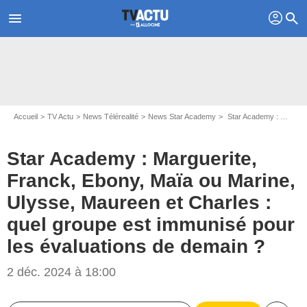
profil
menu
search
Accueil
TV Actu
News Télérealité
News Star Academy
Star Academy : Marguerite, Franck, Ebony, Maïa ou Marine, Ulysse, Maureen et Charles : quel groupe est immunisé pour les évaluations de demain ?
Star Academy : Marguerite,
Franck, Ebony, Maïa ou Marine,
Ulysse, Maureen et Charles :
quel groupe est immunisé pour
les évaluations de demain ?
2 déc. 2024 à 18:00
Capture d'écran Star Academy / TF1+