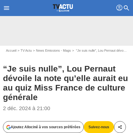
profil
menu
search
Accueil
TV Actu
News Emissions - Mags
“Je suis nulle”, Lou Pernaut dévoile la note qu’elle aurait eu au quiz Miss France de culture générale
“Je suis nulle”, Lou Pernaut
dévoile la note qu’elle aurait eu
au quiz Miss France de culture
générale
Capture d'écran Les Cinquante / W9
2 déc. 2024 à 21:00
Ajoutez Allociné à vos sources préférées
Suivez-nous
Partag