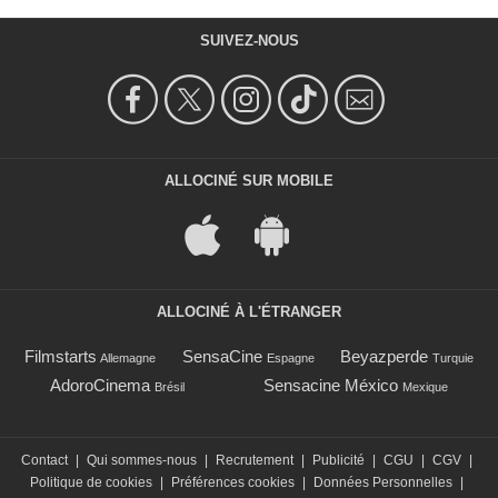
SUIVEZ-NOUS
ALLOCINÉ SUR MOBILE
ALLOCINÉ À L'ÉTRANGER
Filmstarts
SensaCine
Beyazperde
Allemagne
Espagne
Turquie
AdoroCinema
Sensacine México
Brésil
Mexique
Contact
|
Qui sommes-nous
|
Recrutement
|
Publicité
|
CGU
|
CGV
|
Politique de cookies
|
Préférences cookies
|
Données Personnelles
|