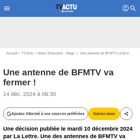
profil
menu
search
Accueil
TV Actu
News Emissions - Mags
Une antenne de BFMTV va fermer !
Une antenne de BFMTV va
fermer !
Capture d'écran BFMTV
14 déc. 2024 à 06:30
Ajoutez Allociné à vos sources préférées
Suivez-nous
Partag
Une décision publiée le mardi 10 décembre 2024
par La Lettre. Une des antennes de BFMTV va