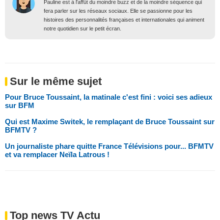
Pauline est à l'affût du moindre buzz et de la moindre séquence qui
fera parler sur les réseaux sociaux. Elle se passionne pour les
histoires des personnalités françaises et internationales qui animent
notre quotidien sur le petit écran.
Sur le même sujet
Pour Bruce Toussaint, la matinale c'est fini : voici ses adieux
sur BFM
Qui est Maxime Switek, le remplaçant de Bruce Toussaint sur
BFMTV ?
Un journaliste phare quitte France Télévisions pour... BFMTV
et va remplacer Neïla Latrous !
Top news TV Actu