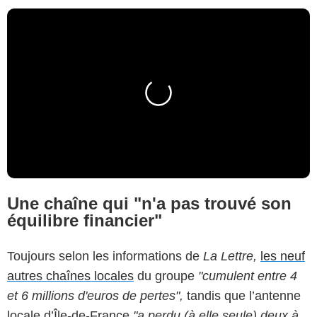
Une chaîne qui "n'a pas trouvé son
équilibre financier"
Toujours selon les informations de
La Lettre,
les neuf
autres chaînes locales
du groupe
"cumulent entre 4
et 6 millions d'euros de pertes",
tandis que l’antenne
locale d’Île-de-France
"a perdu (à elle seule) deux à