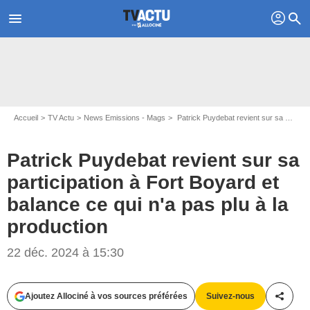
profil
menu
search
Accueil
TV Actu
News Emissions - Mags
Patrick Puydebat revient sur sa participation à Fort Boyard et balance ce qui n'a pas plu à la production
Patrick Puydebat revient sur sa
participation à Fort Boyard et
balance ce qui n'a pas plu à la
production
22 déc. 2024 à 15:30
Capture d'écran Chez Jordan - C8
Ajoutez Allociné à vos sources préférées
Suivez-nous
Partag