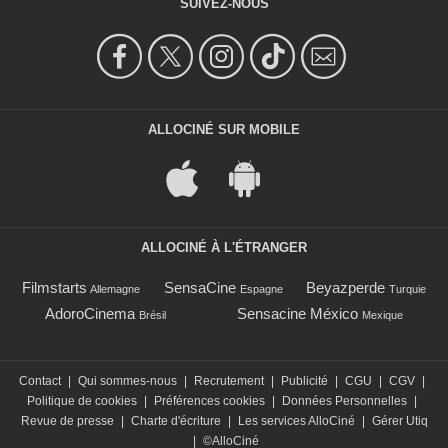
SUIVEZ-NOUS
ALLOCINÉ SUR MOBILE
ALLOCINÉ À L'ÉTRANGER
Filmstarts
SensaCine
Beyazperde
Allemagne
Espagne
Turquie
AdoroCinema
Sensacine México
Brésil
Mexique
Contact
|
Qui sommes-nous
|
Recrutement
|
Publicité
|
CGU
|
CGV
|
Politique de cookies
|
Préférences cookies
|
Données Personnelles
|
Revue de presse
|
Charte d'écriture
|
Les services AlloCiné
|
Gérer Utiq
|
©AlloCiné