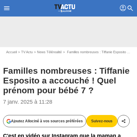
profil
menu
search
Accueil
TV Actu
News Télérealité
Familles nombreuses : Tiffanie Esposito a accouché ! Quel prénom pour bébé 7 ?
Familles nombreuses : Tiffanie
Esposito a accouché ! Quel
prénom pour bébé 7 ?
Capture d'écran Familles nombreuses/ TF1
7 janv. 2025 à 11:28
Ajoutez Allociné à vos sources préférées
Suivez-nous
Partag
C'est en vidéo sur Instagram que la maman a