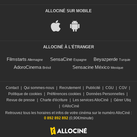
ALLOCINÉ SUR MOBILE
ALLOCINÉ À L'ÉTRANGER
Filmstarts
SensaCine
Beyazperde
Allemagne
Espagne
Turquie
AdoroCinema
Sensacine México
Brésil
Mexique
Contact
|
Qui sommes-nous
|
Recrutement
|
Publicité
|
CGU
|
CGV
|
Politique de cookies
|
Préférences cookies
|
Données Personnelles
|
Revue de presse
|
Charte d'écriture
|
Les services AlloCiné
|
Gérer Utiq
|
©AlloCiné
Retrouvez tous les horaires et infos de votre cinéma sur le numéro AlloCiné :
0 892 892 892
(0,90€/minute)