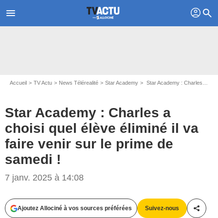
profil
menu
search
Accueil
TV Actu
News Télérealité
Star Academy
Star Academy : Charles a choisi quel élève éliminé il va faire venir sur le prime de samedi !
Star Academy : Charles a
choisi quel élève éliminé il va
faire venir sur le prime de
samedi !
7 janv. 2025 à 14:08
Capture d'écran TF1 - Star Academy
Ajoutez Allociné à vos sources préférées
Suivez-nous
Partag