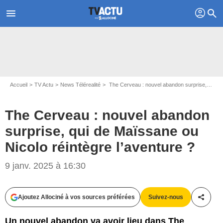
profil
menu
search
Accueil
TV Actu
News Télérealité
The Cerveau : nouvel abandon surprise, qui de Maïssane ou Nicolo réintègre l’aventure ?
The Cerveau : nouvel abandon
surprise, qui de Maïssane ou
Nicolo réintègre l’aventure ?
Capture d'écran The Cerveau / W9
9 janv. 2025 à 16:30
Ajoutez Allociné à vos sources préférées
Suivez-nous
Partag
Un nouvel abandon va avoir lieu dans The