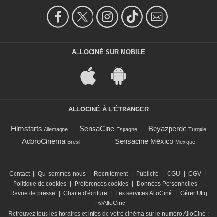
ALLOCINÉ SUR MOBILE
ALLOCINÉ À L'ÉTRANGER
Filmstarts
SensaCine
Beyazperde
Allemagne
Espagne
Turquie
AdoroCinema
Sensacine México
Brésil
Mexique
Contact
|
Qui sommes-nous
|
Recrutement
|
Publicité
|
CGU
|
CGV
|
Politique de cookies
|
Préférences cookies
|
Données Personnelles
|
Revue de presse
|
Charte d'écriture
|
Les services AlloCiné
|
Gérer Utiq
|
©AlloCiné
Retrouvez tous les horaires et infos de votre cinéma sur le numéro AlloCiné :