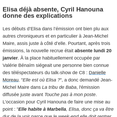
Elisa déjà absente, Cyril Hanouna
donne des explications
Les débuts d’Elisa dans l’émission ont bien plu aux
autres chroniqueurs et en particulier à Jean-Michel
Maire, assis juste à côté d’elle. Pourtant, après trois
émissions, la nouvelle recrue était
absente lundi 20
janvier
. À la place habituellement occupée par
Valérie Bénaïm siégeait une personne bien connue
des téléspectateurs du talk-show de C8 :
Danielle
Moreau
. "
Elle est où Elisa ?
", a donc demandé Jean-
Michel Maire dans
La tribu de Baba
, l'émission
diffusée juste avant
Touche pas à mon poste
.
L’occasion pour Cyril Hanouna de faire une mise au
point : "
Elle habite à Marbella
, Elisa, donc ça va être
dur de la voir parce que le week-end elle doit rentrer