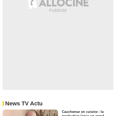
News TV Actu
Cauchemar en cuisine : la
production lance un appel