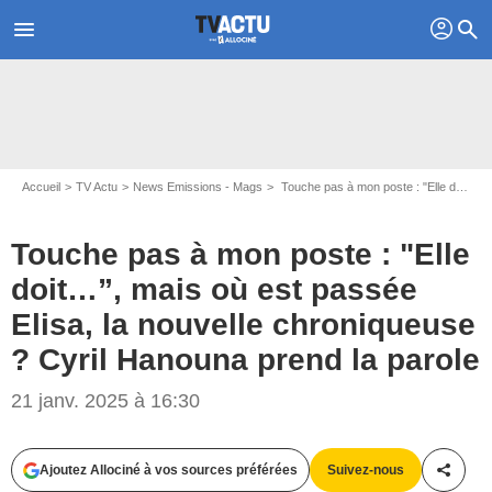
profil
menu
search
Accueil
TV Actu
News Emissions - Mags
Touche pas à mon poste : "Elle doit…”, mais où est passée Elisa, la nouvelle chroniqueuse ? Cyril Hanouna prend la parole
Touche pas à mon poste : "Elle
doit…”, mais où est passée
Elisa, la nouvelle chroniqueuse
? Cyril Hanouna prend la parole
21 janv. 2025 à 16:30
Captures d'écran Touche pas à mon poste et La trivu de Baba / C8
Ajoutez Allociné à vos sources préférées
Suivez-nous
Partag