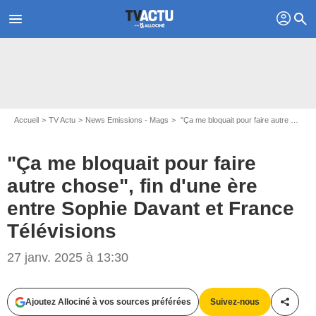
profil
menu
search
Accueil
TV Actu
News Emissions - Mags
"Ça me bloquait pour faire autre chose", fin d'une ère entre Sophie Davant et France Télévisions
"Ça me bloquait pour faire
autre chose", fin d'une ère
entre Sophie Davant et France
Télévisions
27 janv. 2025 à 13:30
Capture d'écran Europe 1
Ajoutez Allociné à vos sources préférées
Suivez-nous
Partag