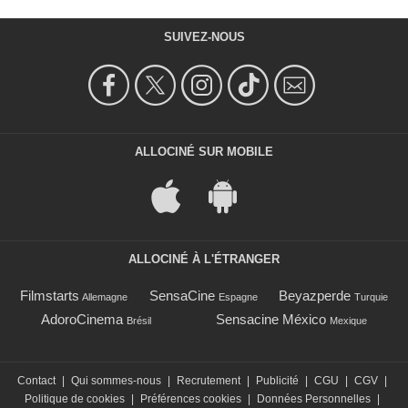
SUIVEZ-NOUS
ALLOCINÉ SUR MOBILE
ALLOCINÉ À L'ÉTRANGER
Filmstarts
SensaCine
Beyazperde
Allemagne
Espagne
Turquie
AdoroCinema
Sensacine México
Brésil
Mexique
Contact
|
Qui sommes-nous
|
Recrutement
|
Publicité
|
CGU
|
CGV
|
Politique de cookies
|
Préférences cookies
|
Données Personnelles
|