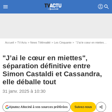
profil
menu
search
Accueil
TV Actu
News Télérealité
Les Cinquante
"J’ai le cœur en miettes", séparation définitive entre Simon Castaldi et Cassandra, elle déballe tout
"J’ai le cœur en miettes",
séparation définitive entre
Simon Castaldi et Cassandra,
elle déballe tout
Capture d'écran Les Cinquante / W9
31 janv. 2025 à 10:30
Ajoutez Allociné à vos sources préférées
Suivez-nous
Partag