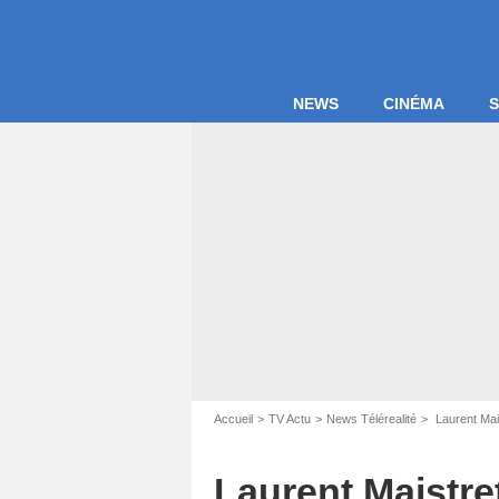
NEWS
CINÉMA
S
Accueil
TV Actu
News Télérealité
Laurent Mais
Capture d'éc
Laurent Maistre