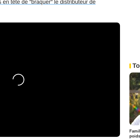
 en tête de "braquer" le distributeur de
To
Famil
poids