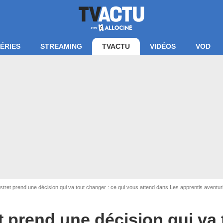
ÉRIES
STREAMING
TVACTU
VIDÉOS
VOD
tret prend une décision qui va tout changer : ce qui vous attend dans Les apprentis aventur
ran Les apprentis aventuriers / W9
t prend une décision qui va 