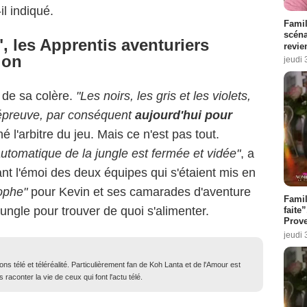
-il indiqué.
Famil
scéna
, les Apprentis aventuriers
revie
ion
jeudi 
r de sa colère.
"Les noirs, les gris et les violets,
 épreuve, par conséquent
aujourd'hui pour
né l'arbitre du jeu. Mais ce n'est pas tout.
automatique de la jungle est fermée et vidée"
, a
nt l'émoi des deux équipes qui s'étaient mis en
ophe"
pour Kevin et ses camarades d'aventure
Fami
 jungle pour trouver de quoi s'alimenter.
faite
Prove
jeudi 
ons télé et téléréalité. Particulièrement fan de Koh Lanta et de l'Amour est
 raconter la vie de ceux qui font l'actu télé.