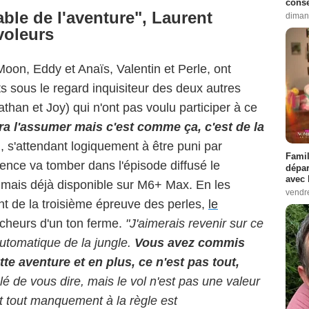
conse
able de l'aventure", Laurent
diman
voleurs
Moon, Eddy et Anaïs, Valentin et Perle, ont
 sous le regard inquisiteur des deux autres
than et Joy) qui n'ont pas voulu participer à ce
dra l'assumer mais c'est comme ça, c'est de la
dj, s'attendant logiquement à être puni par
Famil
tence va tomber dans l'épisode diffusé le
dépar
avec 
 mais déjà disponible sur M6+ Max. En les
vendre
nt de la troisième épreuve des perles,
le
icheurs d'un ton ferme.
"J'aimerais revenir sur ce
 automatique de la jungle.
Vous avez commis
tte aventure et en plus, ce n'est pas tout,
lé de vous dire, mais le vol n'est pas une valeur
t tout manquement à la règle est