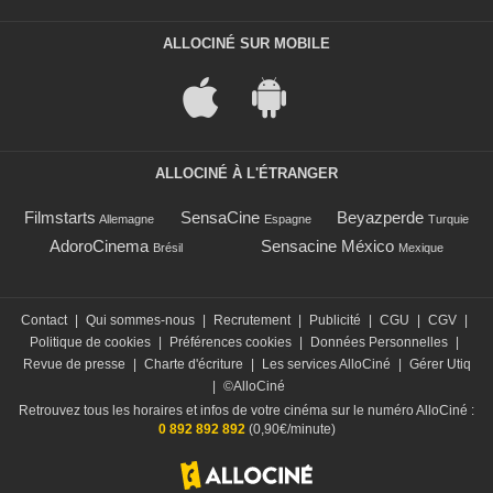
ALLOCINÉ SUR MOBILE
ALLOCINÉ À L'ÉTRANGER
Filmstarts
SensaCine
Beyazperde
Allemagne
Espagne
Turquie
AdoroCinema
Sensacine México
Brésil
Mexique
Contact
|
Qui sommes-nous
|
Recrutement
|
Publicité
|
CGU
|
CGV
|
Politique de cookies
|
Préférences cookies
|
Données Personnelles
|
Revue de presse
|
Charte d'écriture
|
Les services AlloCiné
|
Gérer Utiq
|
©AlloCiné
Retrouvez tous les horaires et infos de votre cinéma sur le numéro AlloCiné :
0 892 892 892
(0,90€/minute)