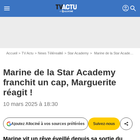
profil
menu
search
Accueil
TV Actu
News Télérealité
Star Academy
Marine de la Star Academy franchit un cap, Marguerite réagit !
Marine de la Star Academy
franchit un cap, Marguerite
réagit !
10 mars 2025 à 18:30
Capture d'écran Star Academy / TF1
Ajoutez Allociné à vos sources préférées
Suivez-nous
Partag
Marine vit un rêve éveillé depuis sa sortie du