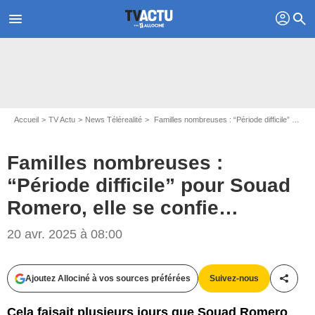
profil
menu
search
Accueil
TV Actu
News Télérealité
Familles nombreuses : “Période difficile” pour Souad Romero, elle se confie…
Familles nombreuses :
“Période difficile” pour Souad
Romero, elle se confie…
20 avr. 2025 à 08:00
Capture d'écran Familles nombreuses, la vie en XXL / TF1
Ajoutez Allociné à vos sources préférées
Suivez-nous
Partag
Cela faisait plusieurs jours que Souad Romero