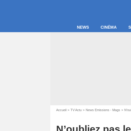
NEWS
CINÉMA
S
Accueil
TV Actu
News Emissions - Mags
N'ou
Capture d'écran
N’oubliez pas le