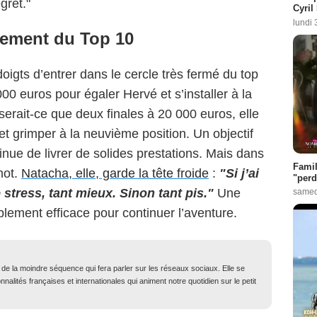
gret."
Cyril
lundi 
cement du Top 10
oigts d’entrer dans le cercle très fermé du top
00 euros pour égaler Hervé et s’installer à la
erait-ce que deux finales à 20 000 euros, elle
t grimper à la neuvième position. Un objectif
inue de livrer de solides prestations. Mais dans
Famil
mot.
Natacha, elle, garde la tête froide
:
"Si j’ai
"perd
e stress, tant mieux. Sinon tant pis."
Une
samed
lement efficace pour continuer l’aventure.
t de la moindre séquence qui fera parler sur les réseaux sociaux. Elle se
nalités françaises et internationales qui animent notre quotidien sur le petit