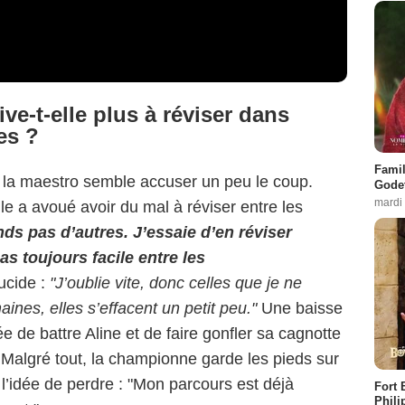
ve-t-elle plus à réviser dans
es ?
Famil
 la maestro semble accuser un peu le coup.
Godet
mardi
lle a avoué avoir du mal à réviser entre les
ds pas d’autres. J’essaie d’en réviser
s toujours facile entre les
lucide :
"J’oublie vite, donc celles que je ne
ines, elles s’effacent un petit peu."
Une baisse
 de battre Aline et de faire gonfler sa cagnotte
Malgré tout, la championne garde les pieds sur
 l’idée de perdre : "Mon parcours est déjà
Fort 
Phili