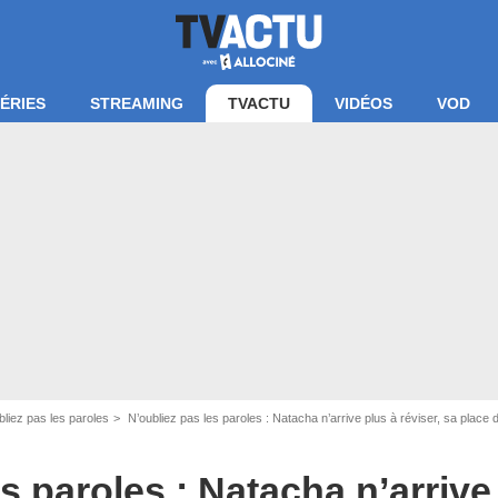
ÉRIES
STREAMING
TVACTU
VIDÉOS
VOD
bliez pas les paroles
N’oubliez pas les paroles : Natacha n’arrive plus à réviser, sa place 
 N'oubliez pas les paroles - France 2
s paroles : Natacha n’arrive