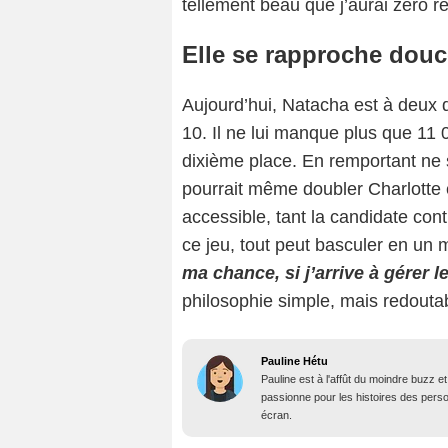
tellement beau que j’aurai zéro re
Elle se rapproche dou
Aujourd’hui, Natacha est à deux d
10. Il ne lui manque plus que 11 0
dixième place. En remportant ne s
pourrait même doubler Charlotte e
accessible, tant la candidate cont
ce jeu, tout peut basculer en un 
ma chance, si j’arrive à gérer l
philosophie simple, mais redoutab
Pauline Hétu
Pauline est à l'affût du moindre buzz e
passionne pour les histoires des person
écran.