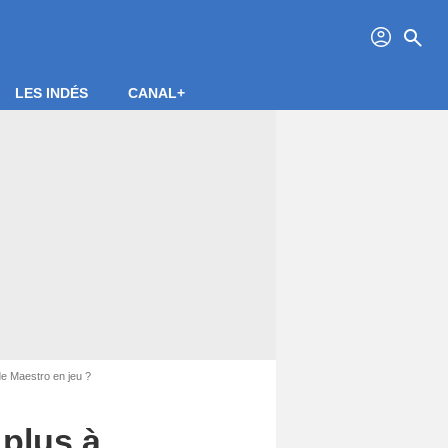
profil
search
LES INDÉS
CANAL+
de Maestro en jeu ?
 plus à