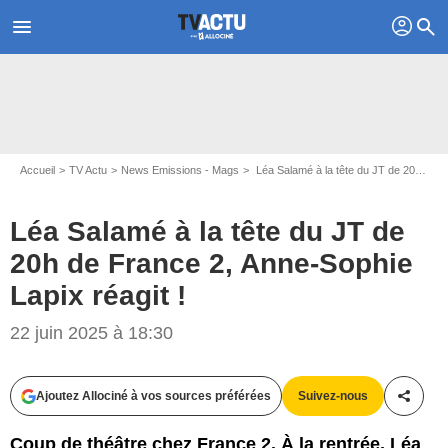
profil
menu
search
Accueil
TV Actu
News Emissions - Mags
Léa Salamé à la tête du JT de 20h de France 2, Anne-Sophie Lapix réagit !
Léa Salamé à la tête du JT de
20h de France 2, Anne-Sophie
Lapix réagit !
22 juin 2025 à 18:30
Ajoutez Allociné à vos sources préférées
Suivez-nous
Partag
Coup de théâtre chez France 2. À la rentrée, Léa