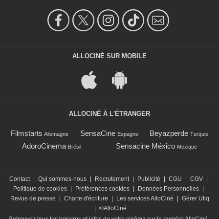
ALLOCINÉ SUR MOBILE
ALLOCINÉ À L'ÉTRANGER
Filmstarts
SensaCine
Beyazperde
Allemagne
Espagne
Turquie
AdoroCinema
Sensacine México
Brésil
Mexique
Contact
|
Qui sommes-nous
|
Recrutement
|
Publicité
|
CGU
|
CGV
|
Politique de cookies
|
Préférences cookies
|
Données Personnelles
|
Revue de presse
|
Charte d'écriture
|
Les services AlloCiné
|
Gérer Utiq
|
©AlloCiné
Retrouvez tous les horaires et infos de votre cinéma sur le numéro AlloCiné :