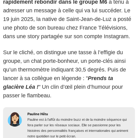
rapidement rebondir dans le groupe M6
a tenu à
adresser un message à celle qui va lui succéder. Le
19 juin 2025, la native de Saint-Jean-de-Luz a posté
une photo de son bureau chez France Télévisions,
dans une story partagée sur son compte Instagram.
Sur le cliché, on distingue une tasse à l’effigie du
groupe, un chat porte-bonheur, un porte-clés ainsi
qu’un thermomètre indiquant 30,5 degrés. Puis de
lancer à sa collègue en légende : "
Prends ta
glacière Léa !
" Un clin d’œil plein d’humour pour
passer le flambeau.
Pauline Hétu
Pauline est à l'affût du moindre buzz et de la moindre séquence qui
fera parler sur les réseaux sociaux. Elle se passionne pour les
histoires des personnalités françaises et internationales qui animent
notre quotidien sur le petit écran.