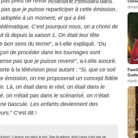
 pas prêts de revoir
Amandine Pellissard dans
conse
diman
pas que je puisse reparticiper à cette émission.
té adoptée à un moment, et qui a été
oblématique. C’est pourquoi nous, on a choisi de
it là depuis la saison 1. On était leur tête
 le bon sens du terme
", a-t-elle expliqué. "
Du
façon de procéder dans les tournages sont
ense pas que je puisse revenir
", a-t-elle assuré.
te à la télévision pour autant : "
Si, que ce soit
Famil
Godet
e émission, on me proposerait un concept fidèle
mardi
. Là, on était dans le réel, on était dans le
, on n'était pas dans le scénarisé, on n’était
a une bascule. Les enfants deviennent des
eurs.
" C’est dit !
lévision ! L’amour est dans le pré, Star Academy, Koh-Lanta n’ont pas de