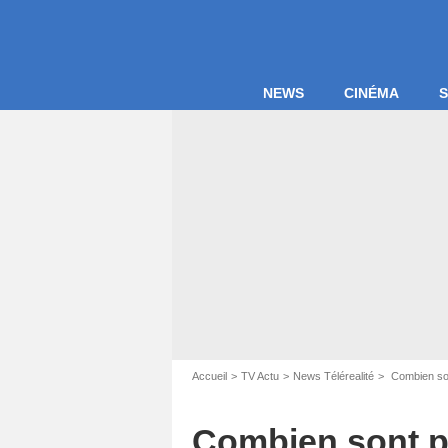
NEWS
CINÉMA
S
Accueil
TV Actu
News Télérealité
Combien son
Combien sont pa