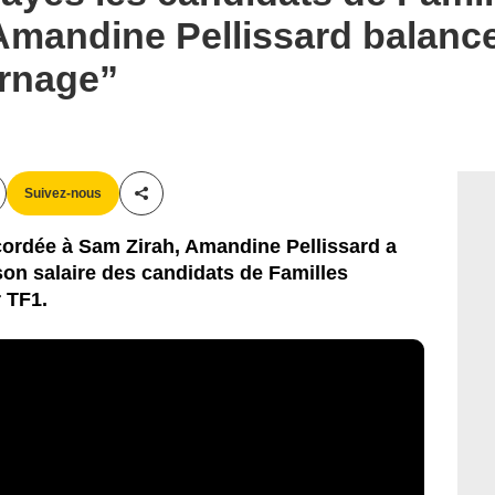
mandine Pellissard balance
urnage”
Suivez-nous
Partager cet article
cordée à Sam Zirah, Amandine Pellissard a
son salaire des candidats de Familles
 TF1.