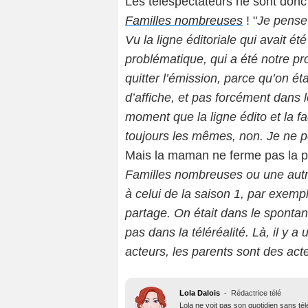
Les téléspectateurs ne sont donc
Familles nombreuses
! "
Je pense 
Vu la ligne éditoriale qui avait é
problématique, qui a été notre pr
quitter l’émission, parce qu’on éta
d’affiche, et pas forcément dans
moment que la ligne édito et la 
toujours les mêmes, non. Je ne p
Mais la maman ne ferme pas la por
Familles nombreuses ou une autr
à celui de la saison 1, par exemple
partage. On était dans le spontané
pas dans la téléréalité. Là, il y 
acteurs, les parents sont des act
Lola Dalois
-
Rédactrice télé
Lola ne voit pas son quotidien sans té