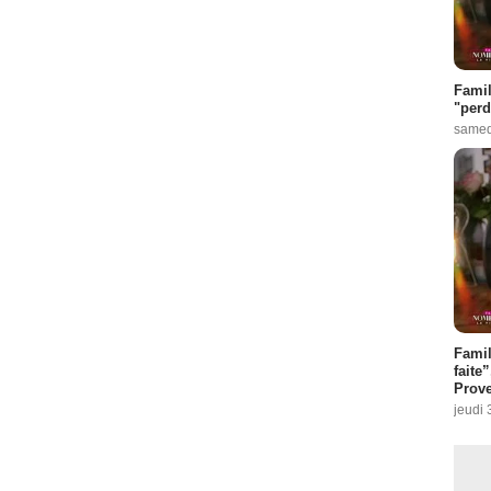
Famil
"perd
samed
Fami
faite
Prove
jeudi 