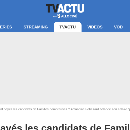
ÉRIES
STREAMING
TVACTU
VIDÉOS
VOD
t payés les candidats de Familles nombreuses ? Amandine Pellissard balance son salaire "p
yés les candidats de Famil