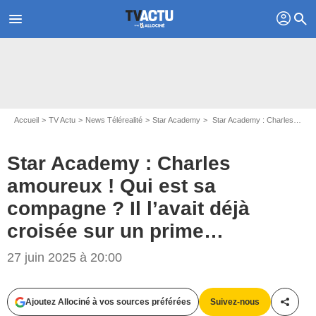
profil
menu
search
Accueil
TV Actu
News Télérealité
Star Academy
Star Academy : Charles amoureux ! Qui est sa compagne ? Il l’avait déjà croisée sur un prime…
Star Academy : Charles
amoureux ! Qui est sa
compagne ? Il l’avait déjà
croisée sur un prime…
Capture d'écran Star Academy / TF1
27 juin 2025 à 20:00
Ajoutez Allociné à vos sources préférées
Suivez-nous
Partag