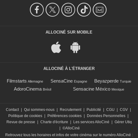
ALLOCINÉ SUR MOBILE
ALLOCINÉ À L'ÉTRANGER
Filmstarts
SensaCine
Beyazperde
Allemagne
Espagne
Turquie
AdoroCinema
Sensacine México
Brésil
Mexique
Contact
|
Qui sommes-nous
|
Recrutement
|
Publicité
|
CGU
|
CGV
|
Politique de cookies
|
Préférences cookies
|
Données Personnelles
|
Revue de presse
|
Charte d'écriture
|
Les services AlloCiné
|
Gérer Utiq
|
©AlloCiné
Retrouvez tous les horaires et infos de votre cinéma sur le numéro AlloCiné :