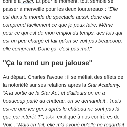
confié à
Voici
. Et pour le moment, tout semble se
passer à merveille pour les deux tourtereaux : "
Elle
est dans le monde du spectacle aussi, donc elle
comprend facilement ce que je peux faire. Même
pour ce qui est de mon emploi du temps, des fois qui
est un peu chargé et fait qu'on se voit pas beaucoup,
elle comprend. Donc ça, c'est pas mal
."
"Ça la rend un peu jalouse"
Au départ, Charles l’avoue : il se méfiait des effets de
la notoriété sur ses relations après la
Star Academy.
"
A la sortie de la Star Ac', et d'ailleurs on en a
beaucoup parlé
au château
, on se demandait : 'mais
est-ce que les gens après le château ne sont pas là
que par intérêt ?’
", a-t-il expliqué à nos confrères de
Voici. "
Mais en fait, elle m'a avoué qu'elle ne regardait