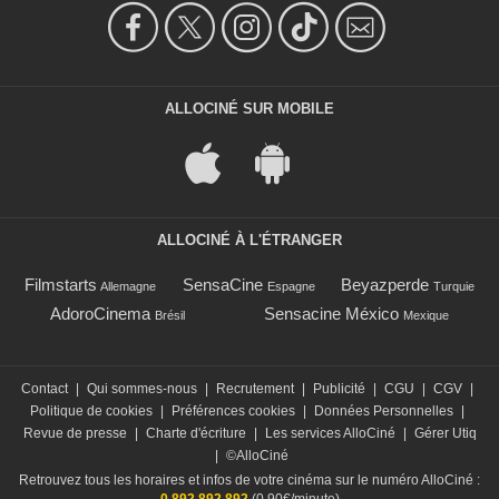
ALLOCINÉ SUR MOBILE
ALLOCINÉ À L'ÉTRANGER
Filmstarts
SensaCine
Beyazperde
Allemagne
Espagne
Turquie
AdoroCinema
Sensacine México
Brésil
Mexique
Contact
|
Qui sommes-nous
|
Recrutement
|
Publicité
|
CGU
|
CGV
|
Politique de cookies
|
Préférences cookies
|
Données Personnelles
|
Revue de presse
|
Charte d'écriture
|
Les services AlloCiné
|
Gérer Utiq
|
©AlloCiné
Retrouvez tous les horaires et infos de votre cinéma sur le numéro AlloCiné :
0 892 892 892
(0,90€/minute)