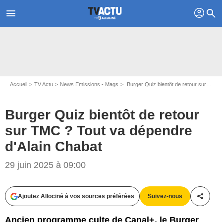
profil
menu
search
Accueil
TV Actu
News Emissions - Mags
Burger Quiz bientôt de retour sur TMC ? Tout va dépendre d'Alain Chabat
Burger Quiz bientôt de retour
sur TMC ? Tout va dépendre
d'Alain Chabat
29 juin 2025 à 09:00
Capture d'écran Burger Quiz / TMC
Ajoutez Allociné à vos sources préférées
Suivez-nous
Partag
Ancien programme culte de Canal+, le Burger