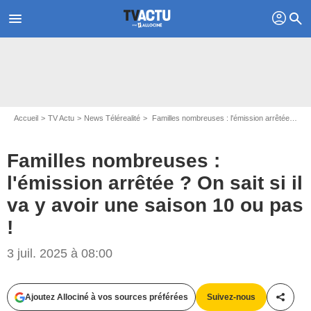
profil
menu
search
Accueil
TV Actu
News Télérealité
Familles nombreuses : l'émission arrêtée ? On sait si il va y avoir une saison 10 ou pas !
Familles nombreuses :
l'émission arrêtée ? On sait si il
va y avoir une saison 10 ou pas
!
3 juil. 2025 à 08:00
Ajoutez Allociné à vos sources préférées
Suivez-nous
Partag