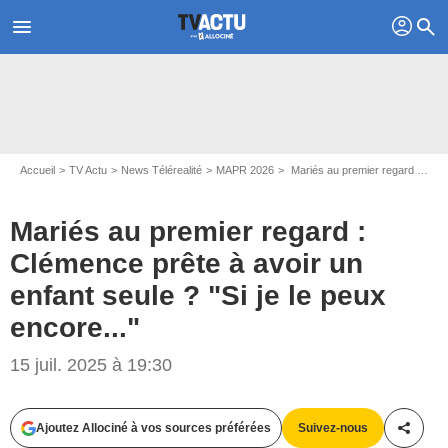
profil
menu
search
Accueil
TV Actu
News Télérealité
MAPR 2026
Mariés au premier regard : Clémence prête à avoir un enfant seule ? "Si je le peux encore..."
Mariés au premier regard :
Clémence prête à avoir un
enfant seule ? "Si je le peux
encore..."
15 juil. 2025 à 19:30
Ajoutez Allociné à vos sources préférées
Suivez-nous
Partag