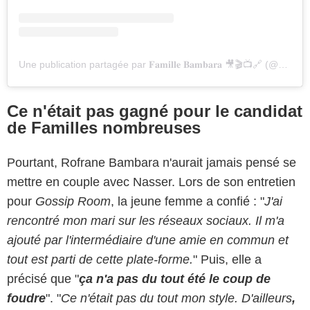
Une publication partagée par 𝐅𝐚𝐦𝐢𝐥𝐥𝐞 𝐁𝐚𝐦𝐛𝐚𝐫𝐚 🎥🎬📺🔗 (@mumofquad)
Ce n'était pas gagné pour le candidat
de Familles nombreuses
Pourtant, Rofrane Bambara n'aurait jamais pensé se
mettre en couple avec Nasser. Lors de son entretien
pour
Gossip Room
, la jeune femme a confié : "
J'ai
rencontré mon mari sur les réseaux sociaux. Il m'a
ajouté par l'intermédiaire d'une amie en commun et
tout est parti de cette plate-forme.
" Puis, elle a
précisé que "
ça n'a pas du tout été le coup de
foudre
". "
Ce n'était pas du tout mon style. D'ailleurs
,