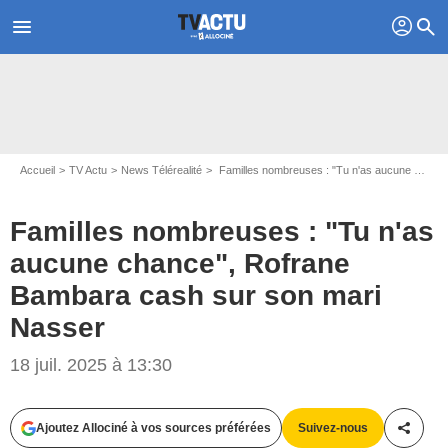
profil
menu
search
Accueil
TV Actu
News Télérealité
Familles nombreuses : "Tu n'as aucune chance", Rofrane Bambara cash sur son mari Nasser
Familles nombreuses : "Tu n'as
aucune chance", Rofrane
Bambara cash sur son mari
Nasser
18 juil. 2025 à 13:30
Ajoutez Allociné à vos sources préférées
Suivez-nous
Partag