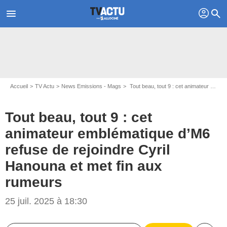
profil
menu
search
Accueil
TV Actu
News Emissions - Mags
Tout beau, tout 9 : cet animateur emblématique d’M6 refuse de rejoindre Cyril Hanouna et met fin aux rumeurs
Tout beau, tout 9 : cet
animateur emblématique d’M6
refuse de rejoindre Cyril
Hanouna et met fin aux
rumeurs
25 juil. 2025 à 18:30
Capture d'écran Touche pas à mon poste / C8