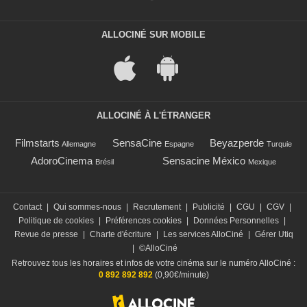
ALLOCINÉ SUR MOBILE
ALLOCINÉ À L'ÉTRANGER
Filmstarts
SensaCine
Beyazperde
Allemagne
Espagne
Turquie
AdoroCinema
Sensacine México
Brésil
Mexique
Contact
|
Qui sommes-nous
|
Recrutement
|
Publicité
|
CGU
|
CGV
|
Politique de cookies
|
Préférences cookies
|
Données Personnelles
|
Revue de presse
|
Charte d'écriture
|
Les services AlloCiné
|
Gérer Utiq
|
©AlloCiné
Retrouvez tous les horaires et infos de votre cinéma sur le numéro AlloCiné :
0 892 892 892
(0,90€/minute)