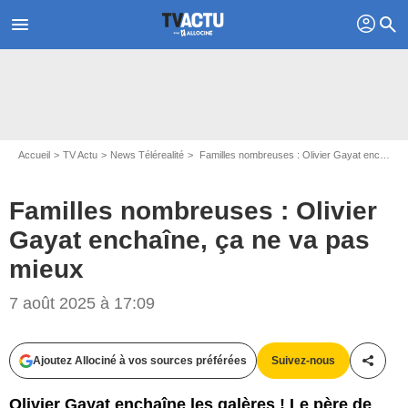
profil
menu
search
Accueil
TV Actu
News Télérealité
Familles nombreuses : Olivier Gayat enchaîne, ça ne va pas mieux
Familles nombreuses : Olivier
Gayat enchaîne, ça ne va pas
mieux
7 août 2025 à 17:09
Ajoutez Allociné à vos sources préférées
Suivez-nous
Partag
Olivier Gayat enchaîne les galères ! Le père de