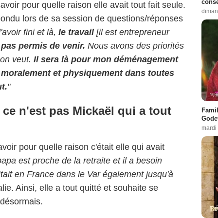
conse
oir pour quelle raison elle avait tout fait seule.
diman
épondu lors de sa session de questions/réponses
voir fini et là,
le travail
[il est entrepreneur
a pas permis de venir.
Nous avons des priorités
 on veut.
Il sera là pour mon déménagement
 moralement et physiquement dans toutes
t.
"
 ce n'est pas Mickaël qui a tout
Famil
Godet
mardi
ir pour quelle raison c'était elle qui avait
apa est proche de la retraite et il a besoin
bitait en France dans le Var également jusqu'à
ie. Ainsi, elle a tout quitté et souhaite se
 désormais.