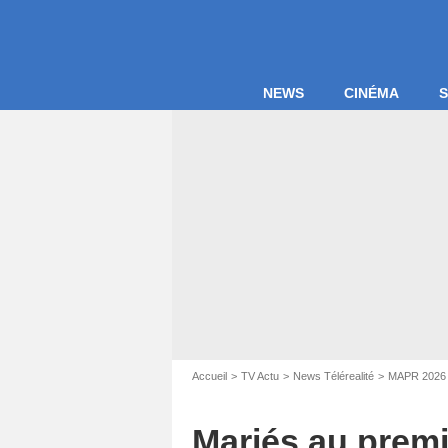
NEWS
CINÉMA
S
Accueil
TV Actu
News Télérealité
MAPR 2026
Mariés au premi