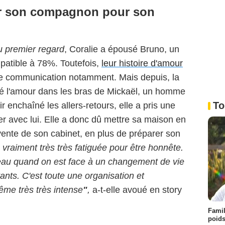
ar son compagnon pour son
u premier regard
, Coralie a épousé Bruno, un
patible à 78%. Toutefois,
leur histoire d'amour
e communication notamment. Mais depuis, la
é l'amour dans les bras de Mickaël, un homme
To
r enchaîné les allers-retours, elle a pris une
ler avec lui. Elle a donc dû mettre sa maison en
vente de son cabinet, en plus de préparer son
 vraiment très très fatiguée
pour être honnête.
rveau quand on est face à un changement de vie
ants. C'est toute une organisation et
me très très intense
"
,
a-t-elle avoué en story
Famil
poids