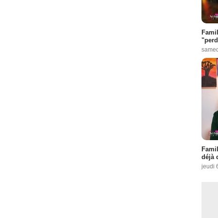
Famil
"perd
samed
Famil
déjà 
jeudi 