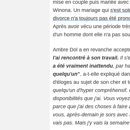
mise en couple puis mariée avec
Winona. Un mariage qui
s'est so
divorce n'a toujours pas été pro
Après avoir vécu une période très 
d'un homme dont elle n'a pas souha
Ambre Dol a en revanche accepté 
l'ai rencontré à son travail.
Il s'
a été vraiment inattendu
, par h
quelqu'un
"
, a-t-elle expliqué da
d'éloges au sujet de son cher et t
quelqu'un d'hyper compréhensif, 
disponibilités que j'ai. Vous voyez
parce que j'ai des choses à faire
vous, après-demain je sors avec me
vais pas. Mais j'y vais la semain