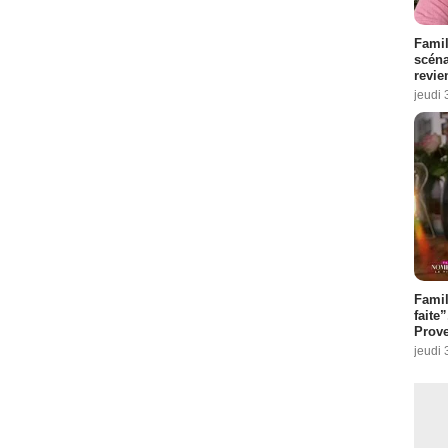
Famil
scéna
revie
jeudi 
Fami
faite
Prove
jeudi 