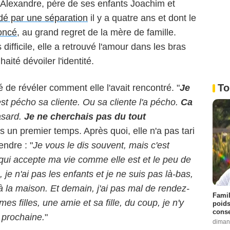
 Alexandre, père de ses enfants Joachim et
ldé par une séparation
il y a quatre ans et dont le
noncé
, au grand regret de la mère de famille.
difficile, elle a retrouvé l'amour dans les bras
ité dévoiler l'identité.
To
de révéler comment elle l'avait rencontré. "
Je
est pécho sa cliente. Ou sa cliente l'a pécho.
Ca
asard.
J
e ne cherchais pas du tout
ns un premier temps. Après quoi, elle n'a pas tari
endre : "
Je vous le dis souvent, mais c'est
qui accepte ma vie comme elle est et le peu de
, je n'ai pas les enfants et je ne suis pas là-bas,
 à la maison. Et demain, j'ai pas mal de rendez-
Famil
s filles, une amie et sa fille, du coup, je n'y
poids
conse
e prochaine.
"
diman