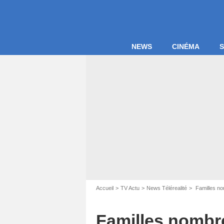
NEWS
CINÉMA
S
Accueil
TV Actu
News Télérealité
Familles no
Familles nombr