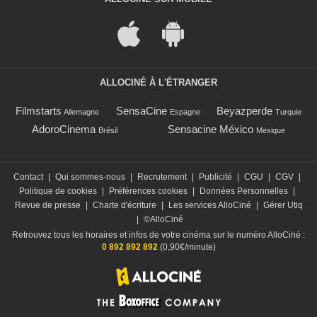
ALLOCINÉ À L'ÉTRANGER
Filmstarts
SensaCine
Beyazperde
Allemagne
Espagne
Turquie
AdoroCinema
Sensacine México
Brésil
Mexique
Contact
|
Qui sommes-nous
|
Recrutement
|
Publicité
|
CGU
|
CGV
|
Politique de cookies
|
Préférences cookies
|
Données Personnelles
|
Revue de presse
|
Charte d'écriture
|
Les services AlloCiné
|
Gérer Utiq
|
©AlloCiné
Retrouvez tous les horaires et infos de votre cinéma sur le numéro AlloCiné :
0 892 892 892
(0,90€/minute)