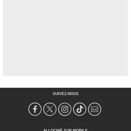
SUIVEZ-NOUS
ALLOCINÉ SUR MOBILE