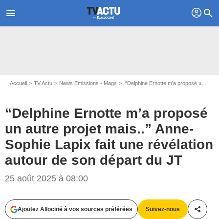
profil
menu
search
Accueil
TV Actu
News Emissions - Mags
“Delphine Ernotte m’a proposé un autre projet mais..” Anne-Sophie Lapix fait une révélation autour de son départ du JT
“Delphine Ernotte m’a proposé
un autre projet mais..” Anne-
Sophie Lapix fait une révélation
autour de son départ du JT
25 août 2025 à 08:00
Ajoutez Allociné à vos sources préférées
Suivez-nous
Partag