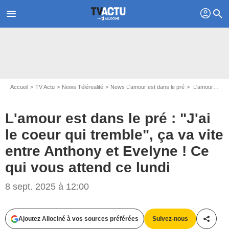
profil
menu
search
Accueil
TV Actu
News Télérealité
News L'amour est dans le pré
L'amour est dans le pré : "J'ai le coeur qui tremble", ça va vite entre Anthony et Evelyne ! Ce qui vous attend ce lundi
L'amour est dans le pré : "J'ai
le coeur qui tremble", ça va vite
entre Anthony et Evelyne ! Ce
qui vous attend ce lundi
8 sept. 2025 à 12:00
Ajoutez Allociné à vos sources préférées
Suivez-nous
Partag