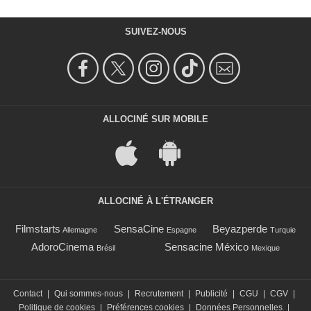
SUIVEZ-NOUS
ALLOCINÉ SUR MOBILE
ALLOCINÉ À L'ÉTRANGER
Filmstarts
SensaCine
Beyazperde
Allemagne
Espagne
Turquie
AdoroCinema
Sensacine México
Brésil
Mexique
Contact
|
Qui sommes-nous
|
Recrutement
|
Publicité
|
CGU
|
CGV
|
Politique de cookies
|
Préférences cookies
|
Données Personnelles
|