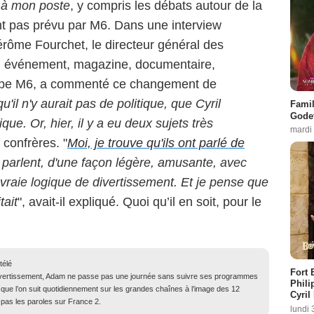
à mon poste
, y compris les débats autour de la
ment pas prévu par M6. Dans une interview
rôme Fourchet, le directeur général des
, événement, magazine, documentaire,
oupe M6, a commenté ce changement de
'il n'y aurait pas de politique, que Cyril
Famil
Godet
que. Or, hier, il y a eu deux sujets très
mardi
 confrères. "
Moi, je trouve qu'ils ont parlé de
 parlent, d'une façon légère, amusante, avec
raie logique de divertissement. Et je pense que
tait
", avait-il expliqué. Quoi qu’il en soit, pour le
télé
Fort 
ivertissement, Adam ne passe pas une journée sans suivre ses programmes
Phili
 que l’on suit quotidiennement sur les grandes chaînes à l’image des 12
Cyril
 pas les paroles sur France 2.
lundi 