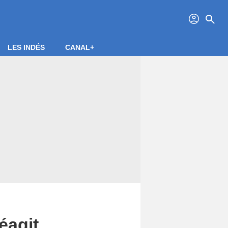
profil
search
LES INDÉS
CANAL+
éagit