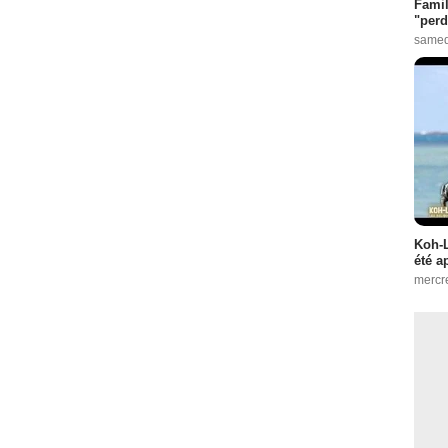
Famil
"perd
samed
Koh-L
été a
mercr