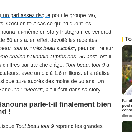
t
un pari assez risqué
pour le groupe M6,
s. C’est en tout cas ce qu’indiquent les
anouna lui-même en story Instagram ce vendredi
To
 50 ans a, en effet, dévoilé les récentes
beau, tout 9
. "
Très beau succès
", peut-on lire sur
me chaîne nationale auprès des -50 ans
", est-il
chiffres par tranche d’âge.
Tout beau, tout 9
a
ctateurs, avec un pic à 1,6 millions, et a réalisé
nsi que 11% auprès des moins de 50 ans. Un
 Hanouna : "
Merciii
", a-t-il écrit dans sa story.
Famil
anouna parle-t-il finalement bien
poids
nd !
conse
diman
puisque
Tout beau tout 9
reprend les grandes