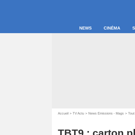
NEWS
CINÉMA
S
Accueil
TV Actu
News Emissions - Mags
Tout
TBT9 : carton pl