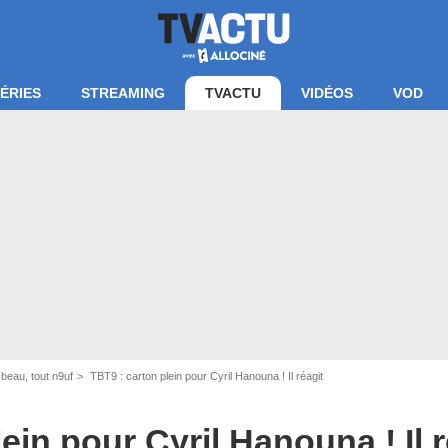
ÉRIES
STREAMING
TVACTU
VIDÉOS
VOD
 beau, tout n9uf
TBT9 : carton plein pour Cyril Hanouna ! Il réagit
ein pour Cyril Hanouna ! Il r