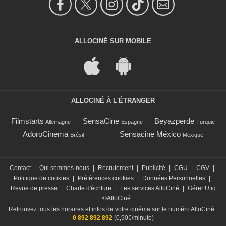
ALLOCINÉ SUR MOBILE
ALLOCINÉ À L'ÉTRANGER
Filmstarts
SensaCine
Beyazperde
Allemagne
Espagne
Turquie
AdoroCinema
Sensacine México
Brésil
Mexique
Contact
|
Qui sommes-nous
|
Recrutement
|
Publicité
|
CGU
|
CGV
|
Politique de cookies
|
Préférences cookies
|
Données Personnelles
|
Revue de presse
|
Charte d'écriture
|
Les services AlloCiné
|
Gérer Utiq
|
©AlloCiné
Retrouvez tous les horaires et infos de votre cinéma sur le numéro AlloCiné :
0 892 892 892
(0,90€/minute)