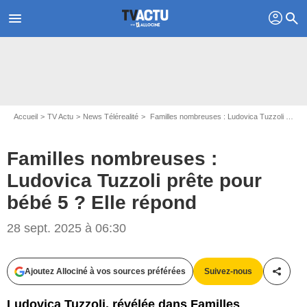
profil
menu
search
Accueil
TV Actu
News Télérealité
Familles nombreuses : Ludovica Tuzzoli prête pour bébé 5 ? Elle répond
Familles nombreuses :
Ludovica Tuzzoli prête pour
bébé 5 ? Elle répond
28 sept. 2025 à 06:30
Ajoutez Allociné à vos sources préférées
Suivez-nous
Partag
Ludovica Tuzzoli, révélée dans Familles