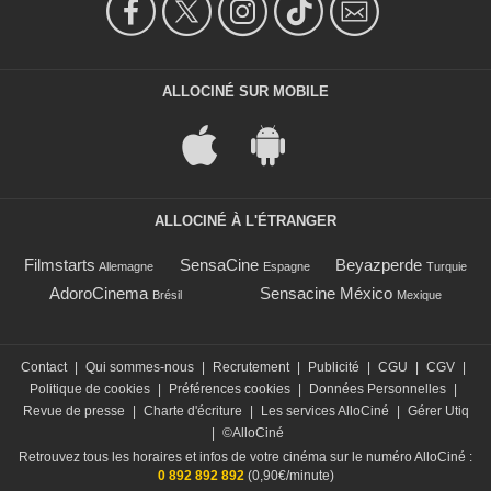
ALLOCINÉ SUR MOBILE
ALLOCINÉ À L'ÉTRANGER
Filmstarts
SensaCine
Beyazperde
Allemagne
Espagne
Turquie
AdoroCinema
Sensacine México
Brésil
Mexique
Contact
|
Qui sommes-nous
|
Recrutement
|
Publicité
|
CGU
|
CGV
|
Politique de cookies
|
Préférences cookies
|
Données Personnelles
|
Revue de presse
|
Charte d'écriture
|
Les services AlloCiné
|
Gérer Utiq
|
©AlloCiné
Retrouvez tous les horaires et infos de votre cinéma sur le numéro AlloCiné :
0 892 892 892
(0,90€/minute)