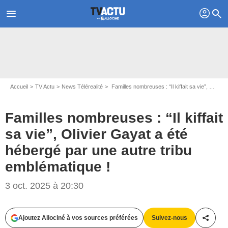
profil
menu
search
Accueil
TV Actu
News Télérealité
Familles nombreuses : “Il kiffait sa vie”, Olivier Gayat a été hébergé par une autre tribu emblématique !
Familles nombreuses : “Il kiffait
sa vie”, Olivier Gayat a été
hébergé par une autre tribu
emblématique !
3 oct. 2025 à 20:30
Ajoutez Allociné à vos sources préférées
Suivez-nous
Partag