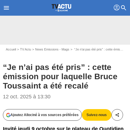
profil
menu
search
Accueil
TV Actu
News Emissions - Mags
“Je n’ai pas été pris” : cette émission pour laquelle Bruce Toussaint a été recalé
“Je n’ai pas été pris” : cette
émission pour laquelle Bruce
Toussaint a été recalé
12 oct. 2025 à 13:30
Ajoutez Allociné à vos sources préférées
Suivez-nous
Partag
Invité jeudi 9 octobre sur le plateau de Quotidien