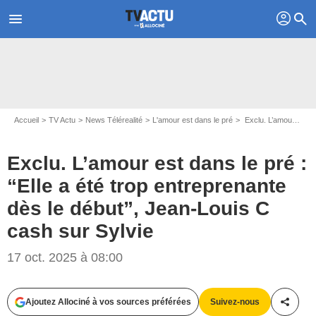
profil
menu
search
Accueil
TV Actu
News Télérealité
L'amour est dans le pré
Exclu. L’amour est dans le pré : “Elle a été trop entreprenante dès le début”, Jean-Louis C cash sur Sylvie
Exclu. L’amour est dans le pré :
“Elle a été trop entreprenante
dès le début”, Jean-Louis C
cash sur Sylvie
17 oct. 2025 à 08:00
Ajoutez Allociné à vos sources préférées
Suivez-nous
Partag