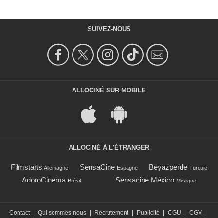
SUIVEZ-NOUS
ALLOCINÉ SUR MOBILE
ALLOCINÉ À L'ÉTRANGER
Filmstarts
SensaCine
Beyazperde
Allemagne
Espagne
Turquie
AdoroCinema
Sensacine México
Brésil
Mexique
Contact
|
Qui sommes-nous
|
Recrutement
|
Publicité
|
CGU
|
CGV
|