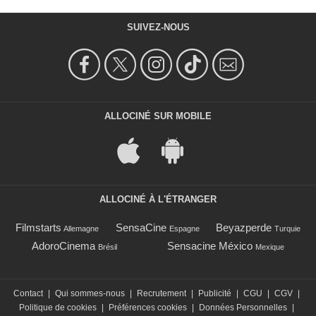
SUIVEZ-NOUS
ALLOCINÉ SUR MOBILE
ALLOCINÉ À L'ÉTRANGER
Filmstarts
SensaCine
Beyazperde
Allemagne
Espagne
Turquie
AdoroCinema
Sensacine México
Brésil
Mexique
Contact
|
Qui sommes-nous
|
Recrutement
|
Publicité
|
CGU
|
CGV
|
Politique de cookies
|
Préférences cookies
|
Données Personnelles
|