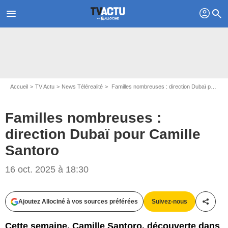
profil
menu
search
Accueil
TV Actu
News Télérealité
Familles nombreuses : direction Dubaï pour Camille Santoro
Familles nombreuses :
direction Dubaï pour Camille
Santoro
16 oct. 2025 à 18:30
Ajoutez Allociné à vos sources préférées
Suivez-nous
Partag
Cette semaine, Camille Santoro, découverte dans