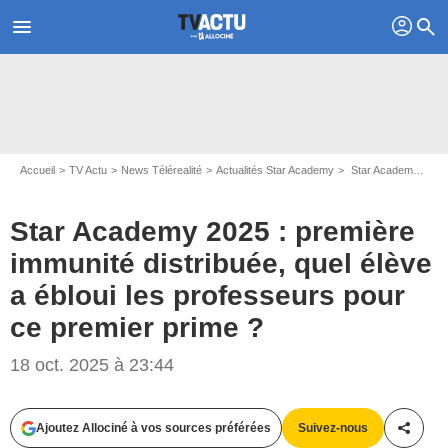
profil
menu
search
Accueil
TV Actu
News Télérealité
Actualités Star Academy
Star Academy 2025 : première immunité distribuée, quel élève a ébloui les professeurs pour ce premier prime ?
Star Academy 2025 : première
immunité distribuée, quel élève
a ébloui les professeurs pour
ce premier prime ?
18 oct. 2025 à 23:44
Ajoutez Allociné à vos sources préférées
Suivez-nous
Partag