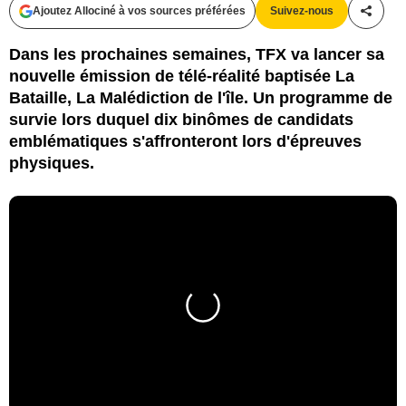
Ajoutez Allociné à vos sources préférées
Suivez-nous
Partag
Dans les prochaines semaines, TFX va lancer sa
nouvelle émission de télé-réalité baptisée La
Bataille, La Malédiction de l'île. Un programme de
survie lors duquel dix binômes de candidats
emblématiques s'affronteront lors d'épreuves
physiques.