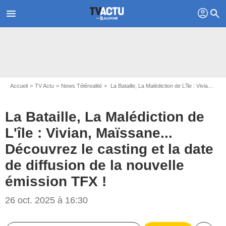
profil
menu
search
Accueil
TV Actu
News Télérealité
La Bataille, La Malédiction de L'île : Vivian, Maïssane... Découvrez le casting et la date de diffusion de la nouvelle émission TFX !
La Bataille, La Malédiction de
L'île : Vivian, Maïssane...
Découvrez le casting et la date
de diffusion de la nouvelle
émission TFX !
26 oct. 2025 à 16:30